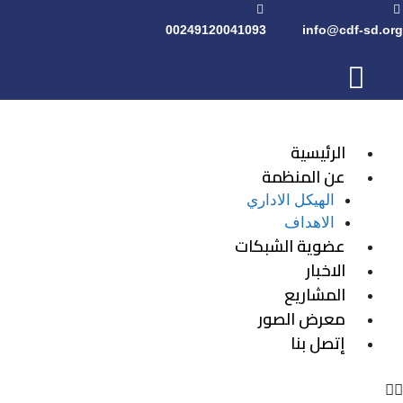
00249120041093
info@cdf-sd.org
الرئيسية
عن المنظمة
الهيكل الاداري
الاهداف
عضوية الشبكات
الاخبار
المشاريع
معرض الصور
إتصل بنا