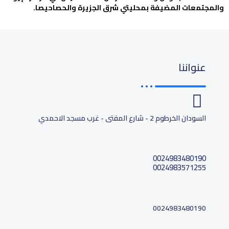
والمجتمعات المضيفة بمحليتي شرق الجزيرة والحصاحيصا.
عنواننا
السودان الخرطوم 2 - شارع المفتى - غرب مسجد الاحمدي
0024983480190
0024983571255
0024983480190