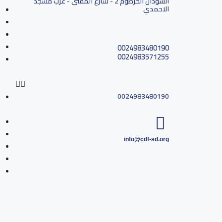
السودان الخرطوم 2 - شارع المفتى - غرب مسجد
الاحمدي
0024983480190
0024983571255
0024983480190
info@cdf-sd.org