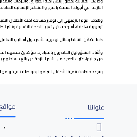
وجاءت الفعالية بحضور رئيس لجنة الطوارئ والأزمات والمدير ا
النازحة، في أجواء اتسمت بالفرح والمشاعر الإنسانية الصادقة
وهدف اليوم الترفيهي إلى توفير مساحة آمنة للأطفال للتعبي
ترفيهية هادفة، أسهمت في تعزيز الصحة النفسية ونشر الطمأ
كما تضمّن النشاط رسائل توعوية للأسر حول أساليب التعامل ا
وأشاد المسؤولون الحاضرون بالمبادرة، مؤكدين دعمهم المتو
من جانبها، عبّرت العديد من الأسر النازحة عن بالغ سعادتهم
وتجدد منظمة تنمية الأطفال التزامها بمواصلة تنفيذ برامج
مواقع
عنواننا