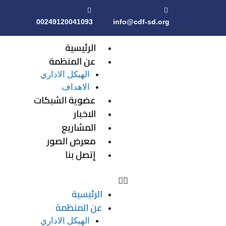
00249120041093
info@cdf-sd.org
الرئيسية
عن المنظمة
الهيكل الاداري
الاهداف
عضوية الشبكات
الاخبار
المشاريع
معرض الصور
إتصل بنا
الرئيسية
عن المنظمة
الهيكل الاداري