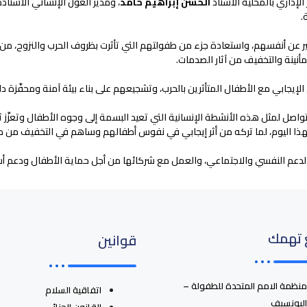
لإداري بالمحلية الأستاذ
الحسن إبراهيم حامد
، ومدير العون الإنساني الأستاذ
.
ر عن أنفسهم، واستعادة جزء من طفولتهم التي تأثرت بظروف الحرب والنزوح، من 
نينة والتخفيف من آثار الصدمات.
لإيجابي مع الأطفال المتأثرين بالحرب، وتشجيعهم على بناء بيئة آمنة ومحفّزة دا
اصل لمثل هذه الأنشطة الإنسانية التي تعيد البسمة إلى وجوه الأطفال وتعزّز
 بهذا اليوم، لما تركه من أثر إيجابي في نفوس أطفالهم وساهم في التخفيف من مع
 الدعم النفسي والاجتماعي، والعمل مع شركائها من أجل حماية الأطفال ودعم أس
 تهمك
قوانين
منظمة الامم المتحدة للطفولة –
اتفاقية السلام
اليونسيف