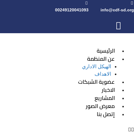
00249120041093
info@cdf-sd.org
الرئيسية
عن المنظمة
الهيكل الاداري
الاهداف
عضوية الشبكات
الاخبار
المشاريع
معرض الصور
إتصل بنا