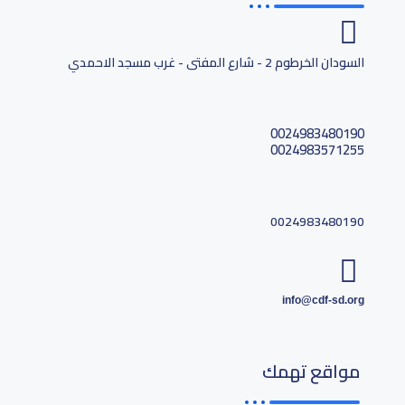
السودان الخرطوم 2 - شارع المفتى - غرب مسجد الاحمدي
0024983480190
0024983571255
0024983480190
info@cdf-sd.org
مواقع تهمك